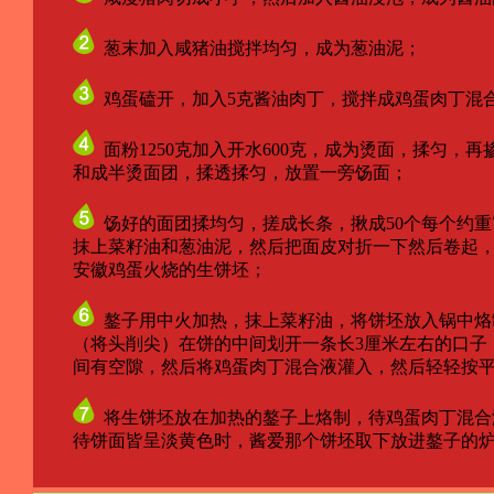
葱末加入咸猪油搅拌均匀，成为葱油泥；
鸡蛋磕开，加入5克酱油肉丁，搅拌成鸡蛋肉丁混
面粉1250克加入开水600克，成为烫面，揉匀，再掺
和成半烫面团，揉透揉匀，放置一旁饧面；
饧好的面团揉均匀，搓成长条，揪成50个每个约重
抹上菜籽油和葱油泥，然后把面皮对折一下然后卷起，按扁
安徽鸡蛋火烧的生饼坯；
鏊子用中火加热，抹上菜籽油，将饼坯放入锅中烙
（将头削尖）在饼的中间划开一条长3厘米左右的口子，
间有空隙，然后将鸡蛋肉丁混合液灌入，然后轻轻按平
将生饼坯放在加热的鏊子上烙制，待鸡蛋肉丁混合
待饼面皆呈淡黄色时，酱爱那个饼坯取下放进鏊子的炉