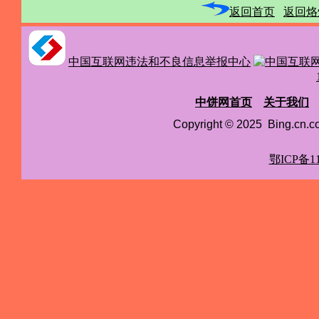
返回首页
返回烙
中国互联网违法和不良信息举报中心
中饼网首页
关于我们
Copyright © 2025 Bing.cn
鄂ICP备11