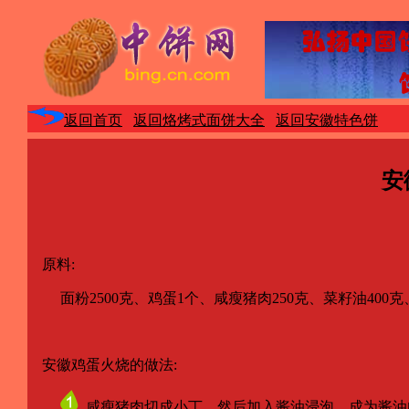
返回首页
返回烙烤式面饼大全
返回安徽特色饼
安
原料:
面粉2500克、鸡蛋1个、咸瘦猪肉250克、菜籽油400克、
安徽鸡蛋火烧的做法:
咸瘦猪肉切成小丁，然后加入酱油浸泡，成为酱油