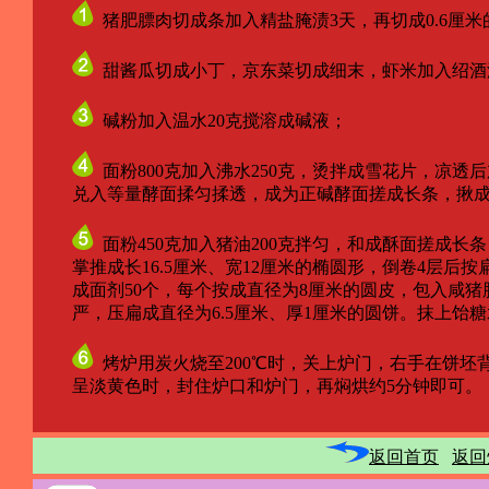
猪肥膘肉切成条加入精盐腌渍3天，再切成0.6厘米
甜酱瓜切成小丁，京东菜切成细末，虾米加入绍酒
碱粉加入温水20克搅溶成碱液；
面粉800克加入沸水250克，烫拌成雪花片，凉透后
兑入等量酵面揉匀揉透，成为正碱酵面搓成长条，揪成2
面粉450克加入猪油200克拌匀，和成酥面搓成长
掌推成长16.5厘米、宽12厘米的椭圆形，倒卷4层后按扁
成面剂50个，每个按成直径为8厘米的圆皮，包入咸猪
严，压扁成直径为6.5厘米、厚1厘米的圆饼。抹上饴糖
烤炉用炭火烧至200℃时，关上炉门，右手在饼坯
呈淡黄色时，封住炉口和炉门，再焖烘约5分钟即可。
返回首页
返回