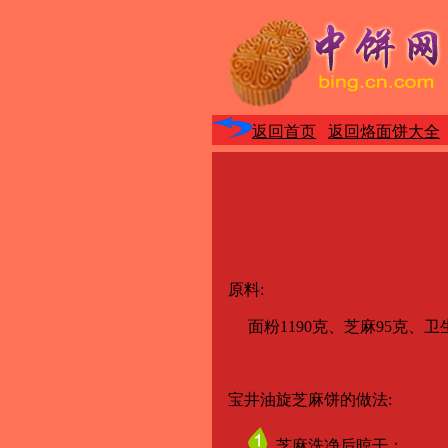
返回首页
返回烙面饼大全
原料:
面粉1190克、芝麻95克、卫
宝井油旋芝麻饼的做法:
芝麻洗净后晾干；