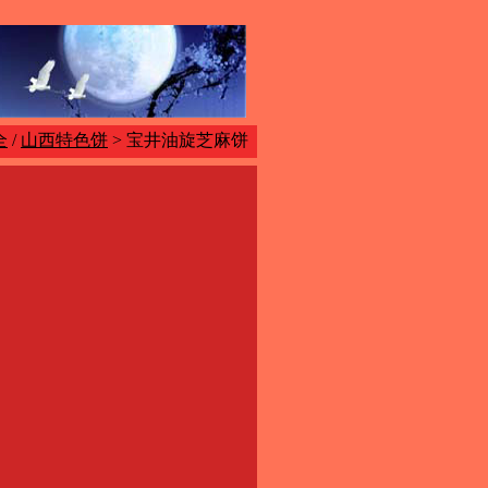
全
/
山西特色饼
> 宝井油旋芝麻饼