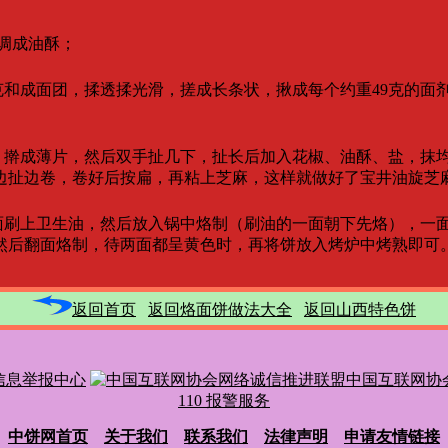
，调成油酥；
0克和成面团，揉透揉光滑，搓成长条状，揪成每个约重49克的面
擀成薄片，然后双手扯几下，扯长后加入花椒、油酥、盐，抹
边卷，卷好后按扁，再粘上芝麻，这样就做好了宝井油旋芝
刷上卫生油，然后放入锅中烙制（刷油的一面朝下先烙），一
后翻面烙制，待两面都呈黄色时，再将饼放入烤炉中烤熟即可
返回首页
返回烙面饼做法大全
返回山西特色饼
信息举报中心
中国互联网协
110 报警服务
中饼网首页
关于我们
联系我们
法律声明
申请友情链接