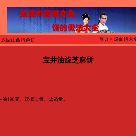
首页
>
烙面饼大
返回山西特色饼
宝井油旋芝麻饼
生油198克、花椒适量、盐适量。