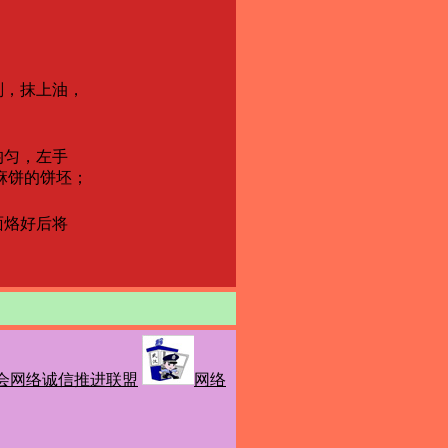
剂，抹上油，
均匀，左手
麻饼的饼坯；
面烙好后将
。
会网络诚信推进联盟
网络