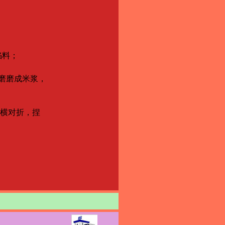
馅料；
磨磨成米浆，
打横对折，捏