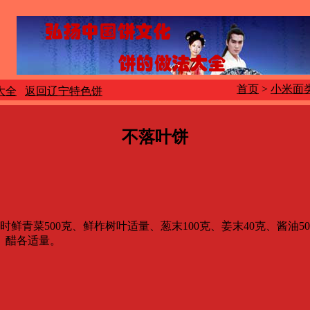
首页
>
小米面
大全
返回辽宁特色饼
不落叶饼
青菜500克、鲜柞树叶适量、葱末100克、姜末40克、酱油50
醋各适量。