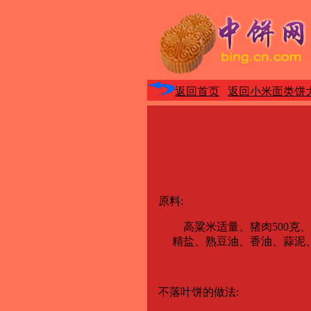
返回首页
返回小米面类饼
原料:
高粱米适量、猪肉500克、时鲜
精盐、熟豆油、香油、蒜泥、
不落叶饼的做法: