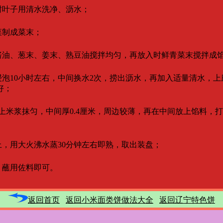
叶子用清水洗净、沥水；
菜制成菜末；
油、葱末、姜末、熟豆油搅拌均匀，再放入时鲜青菜末搅拌成
泡10小时左右，中间换水2次，捞出沥水，再加入适量清水，上
好；
上米浆抹匀，中间厚0.4厘米，周边较薄，再在中间放上馅料，
上，用大火沸水蒸30分钟左右即熟，取出装盘；
，蘸用佐料即可。
返回首页
返回小米面类饼做法大全
返回辽宁特色饼