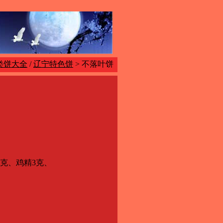
类饼大全
/
辽宁特色饼
> 不落叶饼
克、鸡精3克、