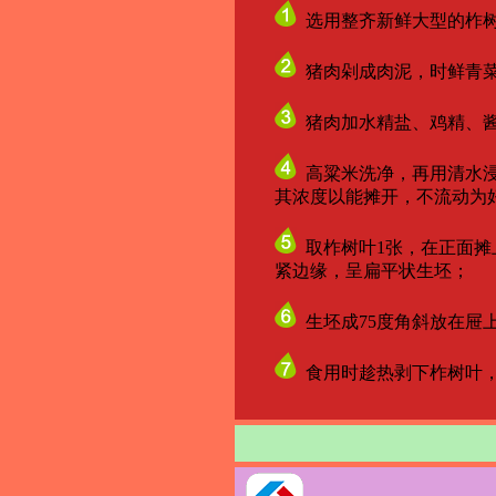
选用整齐新鲜大型的柞树
猪肉剁成肉泥，时鲜青
猪肉加水精盐、鸡精、酱
高粱米洗净，再用清水浸
其浓度以能摊开，不流动为
取柞树叶1张，在正面摊
紧边缘，呈扁平状生坯；
生坯成75度角斜放在屉
食用时趁热剥下柞树叶