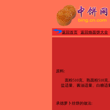
返回首页
返回烙面饼大全
原料:
面粉510克、熟面粉510克、熟
盐适量、酱油适量、白糖适量
承德萝卜丝饼的做法: