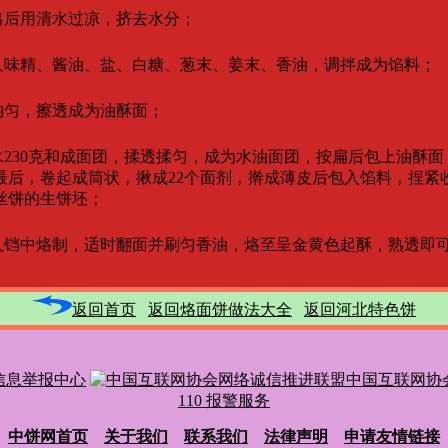
后用清水过凉，挤去水分；
味精、酱油、盐、白糖、葱末、姜末、香油，调拌成为馅料；
均匀，擦透成为油酥面；
230克和成面团，揉透揉匀，成为水油面团，按扁后包上油酥面
，卷起成筒状，揪成22个面剂，擀成薄皮后包入馅料，捏紧
饼的生饼坯；
铛中烙制，适时翻面并刷匀香油，烙至呈金黄色起酥，熟透即
返回首页
返回烙面饼做法大全
返回河北特色饼
信息举报中心
中国互联网协
110 报警服务
中饼网首页
关于我们
联系我们
法律声明
申请友情链接