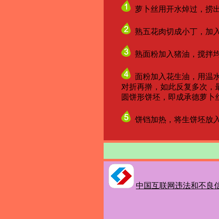
萝卜丝用开水焯过，捞出
熟五花肉切成小丁，加入
熟面粉加入猪油，搅拌
面粉加入花生油，用温水
对折再擀，如此反复多次，最后
圆饼形饼坯，即成承德萝卜丝
饼铛加热，将生饼坯放入
中国互联网违法和不良