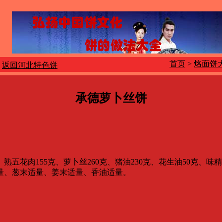
首页
>
烙面饼
返回河北特色饼
承德萝卜丝饼
五花肉155克、萝卜丝260克、猪油230克、花生油50克、味
、葱末适量、姜末适量、香油适量。