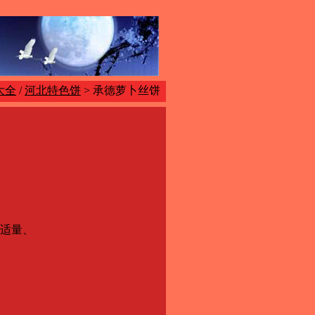
大全
/
河北特色饼
> 承德萝卜丝饼
精适量、