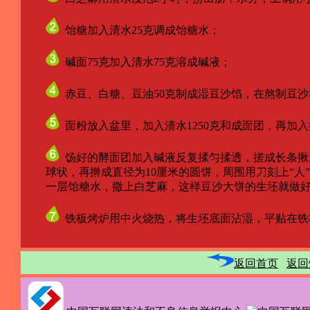
饴糖加入清水25克调成饴糖水；
碱面75克加入清水75克溶成碱液；
赤豆、白糖、豆油50克制成湿豆沙馅，在熬制豆沙
面粉放入盆里，加入清水1250克和成面团，再加入
饧好的酵面团加入碱液反复揉匀揉透，搓成长条揪成
球状，再擀成直径为10厘米的圆饼，周围用刀刻上“人”
一层饴糖水，撒上白芝麻，这样豆沙大饼的生坯就做好
铁板烤炉用中火烧热，将生坯底面沾湿，平贴在铁
返回首页
返回