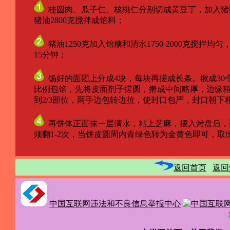
桂圆肉、瓜子仁、核桃仁分别切成黄豆丁，加入猪
猪油2800克搅拌成馅料；
猪油1250克加入饴糖和清水1750-2000克搅
15分钟；
饧好的面团上分成4块，每块再搓成长条。揪成30个剂子
比例包馅，先将皮面剂子搓圆，擀成中间略厚，边缘稍
到2/3部位，两手边包转边拉，使封口包严，封口朝下稍
再饼体正面抹一层清水，粘上芝麻，摆入烤盘后，面
须翻1-2次，当饼皮圆周内青绿色转为金黄色即可，取
返回首页
返回
中国互联网违法和不良信息举报中心