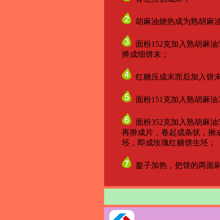
胡麻油烧热成为熟胡麻
面粉152克加入熟胡麻油
擀成细饼末；
红糖压成末而后加入饼末
面粉151克加入熟胡麻油
面粉352克加入熟胡麻油
再擀成片，卷起成条状，揪成1
坯，即成玫瑰红糖饼生坯；
鏊子加热，把饼的两面刷