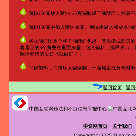
面粉250克放入猪油125克调制成干油酥面，然后平
面粉150克中加入猪油49克，用温水温水和成水油
将水油面团逐个将干油酥面包起，然后擀成圆形的
将扇形的3个角叠在里面按扁，包入馅料，捏严收口，再
园清糖饼的生饼坯就做好了；
平锅加热，把饼坯入锅烙制，一面烙呈浅黄色时翻
返回首页
返回
中国互联网违法和不良信息举报中心
中饼网首页
关于我们
Copyright © 2025 Bing.cn