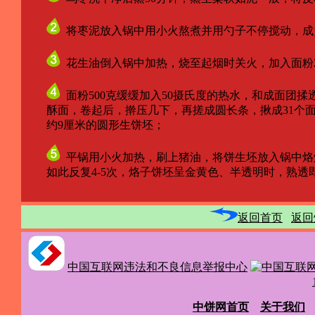
将枣泥放入锅中用小火熬煮并用勺子不停搅动，成
花生油倒入锅中加热，烧至起烟时关火，加入面粉2
面粉500克缓缓加入50摄氏度的热水，和成面团
酥面，卷起后，擀压几下，再搓成圆长条，揪成31个面
约9厘米的圆形生饼坯；
平锅用小火加热，刷上猪油，将饼生坯放入锅中烙
如此反复4-5次，烙子饼坯呈金黄色、半透明时，熟透
返回首页
返回
中国互联网违法和不良信息举报中心
中饼网首页
关于我们