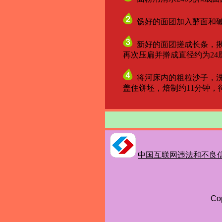
饧好的面团加入酵面和碱
新好的面团搓成长条，揪
再次压扁并擀成直径约为24
将河床内的粗粒沙子，洗
盖住饼坯，焙制约11分钟，待
中国互联网违法和不良
Co