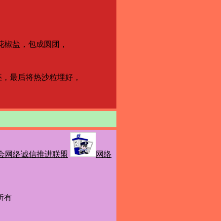
花椒盐，包成圆团，
坯，最后将热沙粒埋好，
会网络诚信推进联盟
网络
权所有