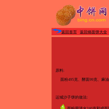
返回首页
返回烙面饼大全
原料:
面粉495克、酵面99克、麻油
运城沙子饼的做法:
面粉用清水240克和成