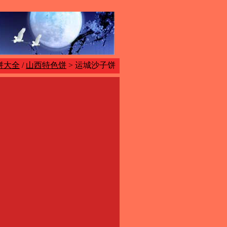
饼大全
/
山西特色饼
> 运城沙子饼