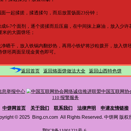
面一起揉搓，揉透揉匀，而后放置饧面23分钟；
成6-7个面剂，逐个搓揉而后压扁，在中间抹上麻油，放入少许
厘米的大圆饼坯；
净晒干，放入铁锅内翻炒热，再用小铁铲将沙粒拨开，放入饼
饼坯两面呈现金黄色即可。
返回首页
返回烙面饼做法大全
返回山西特色饼
信息举报中心
中国互联网协
110 报警服务
中饼网首页
关于我们
联系我们
法律声明
申请友情链接
pyright © 2025 Bing.cn.com All Rights Reserved. 中饼网 版
鄂ICP备11001221号-6