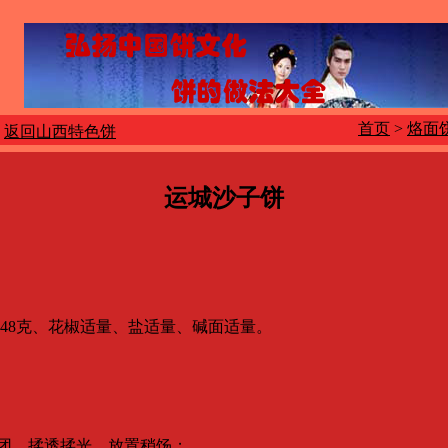
首页
>
烙面
返回山西特色饼
运城沙子饼
48克、花椒适量、盐适量、碱面适量。
面团，揉透揉光，放置稍饧；