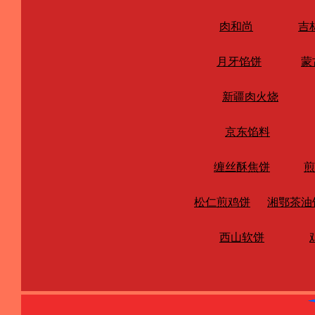
肉和尚
吉
月牙馅饼
蒙
新疆肉火烧
京东馅料
缠丝酥焦饼
煎
松仁煎鸡饼
湘鄂茶油
西山软饼