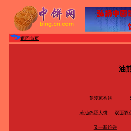
返回首页
油
竟陵葱香饼
葱油鸡蛋大饼
双面双
又一新馅饼